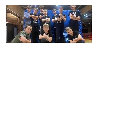
Breakdance Masters
Wanneer jij een minimum vereiste
bewegingen kent en in orde bent
met onze voorwaarden om toe te
treden aan deze groep, engageer
jij jou ook om nog meer optredens
te doen om onze dansschool te