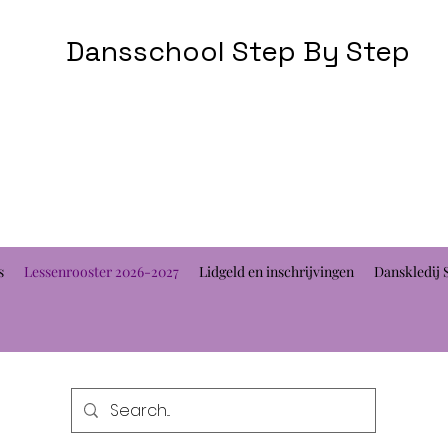
Dansschool Step By Step
s
Lessenrooster 2026-2027
Lidgeld en inschrijvingen
Danskledij 