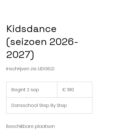
Kidsdance
(seizoen 2026-
2027)
Inschrijven zie LIDGELD
180
euro
Begint 2 sep
B
€ 180
e
g
Dansschool Step By Step
i
n
t
2
Beschikbare plaatsen
s
e