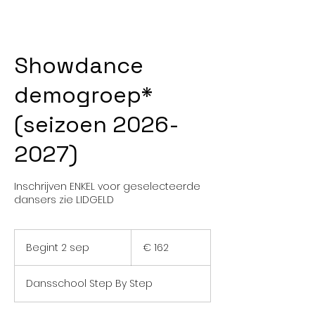
Showdance
demogroep*
(seizoen 2026-
2027)
Inschrijven ENKEL voor geselecteerde
dansers zie LIDGELD
162
euro
Begint 2 sep
B
€ 162
e
g
Dansschool Step By Step
i
n
t