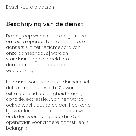
2
Beschikbare plaatsen
s
e
p
Beschrijving van de dienst
Deze groep wordt speciaal getraind
om extra opdrachten te doen. Deze
dansers zijn het reclamebord van
onze dansschool. Zij worden
standaard ingeschakeld om
dansoptredens te doen op
verplaatsing.
Uiteraard wordt van deze dansers net
dat iets meer verwacht. Ze worden
extra getraind op lenigheid, kracht,
conditie, expressie, ... Van hen wordt
ook verwacht dat ze op een heel korte
tijd veel leren en ook onthouden wat
er de les voordien geleerd is. Ook
openstaan voor andere dansstijlen is
belangrijk.